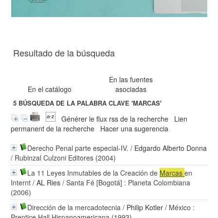
Resultado de la búsqueda
En las fuentes
En el catálogo
asociadas
5
BÚSQUEDA DE LA PALABRA CLAVE
'MARCAS'
Générer le flux rss de la recherche
Lien
permanent de la recherche
Hacer una sugerencia
Derecho Penal parte especial-IV.
/
Edgardo Alberto Donna
/ Rubinzal Culzoni Editores (2004)
La 11 Leyes Inmutables de la Creación de
Marcas
en
Internt
/
AL Ries
/ Santa Fé [Bogotá] : Planeta Colombiana
(2006)
Dirección de la mercadotecnia
/
Philip Kotler
/ México :
Prentice Hall Hispanoamericana (1993)