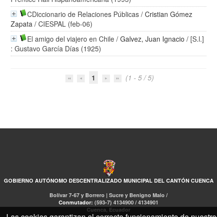
CDiccionario de Relaciones Públicas
/
Cristian Gómez
Zapata
/ CIESPAL (feb-06)
El amigo del viajero en Chile
/
Galvez, Juan Ignacio
/ [S.l.]
: Gustavo García Días (1925)
1
(1 - 5 / 5)
GOBIERNO AUTÓNOMO DESCENTRALIZADO MUNICIPAL DEL CANTÓN CUENCA
Bolívar 7-67 y Borrero | Sucre y Benigno Malo /
Conmutador:
(593-7) 4134900 / 4134901
Cuenca, Ecuador
Las cookies garantizan el correcto funcionamiento de nuestro