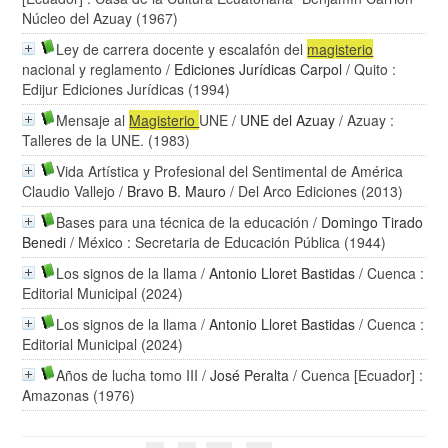
Núcleo del Azuay (1967)
Ley de carrera docente y escalafón del
magisterio
nacional y reglamento
/
Ediciones Jurídicas Carpol
/ Quito :
Edijur Ediciones Jurídicas (1994)
Mensaje al
Magisterio
UNE
/
UNE del Azuay
/ Azuay :
Talleres de la UNE. (1983)
Vida Artística y Profesional del Sentimental de América
Claudio Vallejo
/
Bravo B. Mauro
/ Del Arco Ediciones (2013)
Bases para una técnica de la educación
/
Domingo Tirado
Benedi
/ México : Secretaria de Educación Pública (1944)
Los signos de la llama
/
Antonio Lloret Bastidas
/ Cuenca :
Editorial Municipal (2024)
Los signos de la llama
/
Antonio Lloret Bastidas
/ Cuenca :
Editorial Municipal (2024)
Años de lucha tomo III
/
José Peralta
/ Cuenca [Ecuador] :
Amazonas (1976)