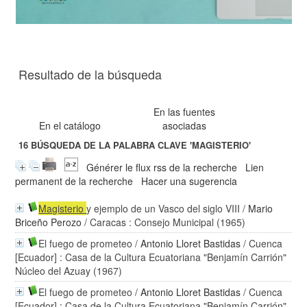
Resultado de la búsqueda
En las fuentes
En el catálogo
asociadas
16
BÚSQUEDA DE LA PALABRA CLAVE
'MAGISTERIO'
Générer le flux rss de la recherche
Lien
permanent de la recherche
Hacer una sugerencia
Magisterio
y ejemplo de un Vasco del siglo VIII
/
Mario
Briceño Perozo
/ Caracas : Consejo Municipal (1965)
El fuego de prometeo
/
Antonio Lloret Bastidas
/ Cuenca
[Ecuador] : Casa de la Cultura Ecuatoriana "Benjamín Carrión"
Núcleo del Azuay (1967)
El fuego de prometeo
/
Antonio Lloret Bastidas
/ Cuenca
[Ecuador] : Casa de la Cultura Ecuatoriana "Benjamín Carrión"