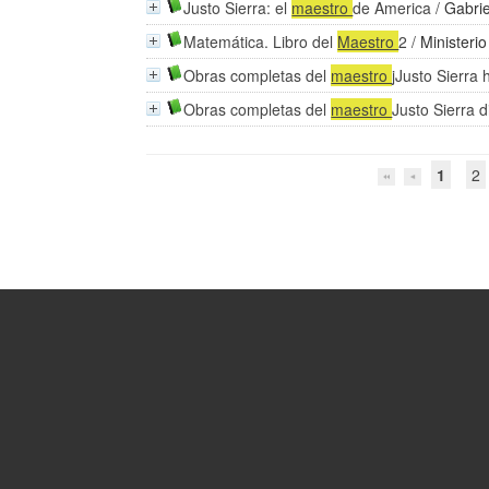
Justo Sierra: el
maestro
de America
/
Gabrie
Matemática. Libro del
Maestro
2
/
Ministeri
Obras completas del
maestro
jJusto Sierra 
Obras completas del
maestro
Justo Sierra 
1
2