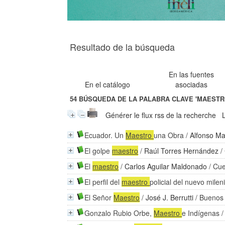
Resultado de la búsqueda
En las fuentes
En el catálogo
asociadas
54
BÚSQUEDA DE LA PALABRA CLAVE
'MAESTR
Générer le flux rss de la recherche
Ecuador. Un
Maestro
una Obra
/
Alfonso Ma
El golpe
maestro
/
Raúl Torres Hernández
/
El
maestro
/
Carlos Aguilar Maldonado
/ Cue
El perfil del
maestro
policial del nuevo milen
El Señor
Maestro
/
José J. Berrutti
/ Buenos 
Gonzalo Rubio Orbe,
Maestro
e Indígenas