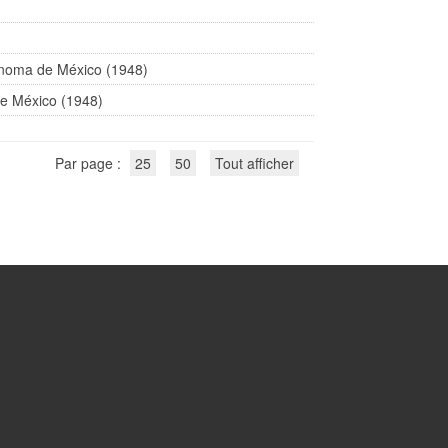
ónoma de México (1948)
de México (1948)
Par page :
25
50
Tout afficher