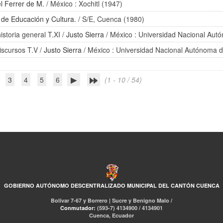
l Ferrer de M.
/ México : Xochitl (1947)
o de Educación y Cultura.
/ S/E, Cuenca (1980)
historia general T.XI
/
Justo Sierra
/ México : Universidad Nacional Aut
discursos T.V
/
Justo Sierra
/ México : Universidad Nacional Autónoma 
3
4
5
6
(1 - 10 / 54)
GOBIERNO AUTÓNOMO DESCENTRALIZADO MUNICIPAL DEL CANTÓN CUENCA
Bolívar 7-67 y Borrero | Sucre y Benigno Malo /
Conmutador:
(593-7) 4134900 / 4134901
Cuenca, Ecuador