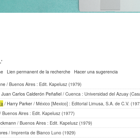
,'
he
Lien permanent de la recherche
Hacer una sugerencia
one
/ Buenos Aires : Edit. Kapelusz (1979)
/
Juan Carlos Calderón Peñafiel
/ Cuenca : Universidad del Azuay (Casa
ra
/
Harry Parker
/ México [Mexico] : Editorial Limusa, S.A. de C.V. (197
/ Buenos Aires : Edit. Kapelusz (1977)
eckmann
/ Buenos Aires : Edit. Kapelusz (1979)
ores
/ Imprenta de Bianco Luno (1929)