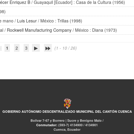
iécer Enriquez B
/ Guayaquil [Ecuador] : Casa de la Cultura (1956)
998)
de mano
/
Luis Lesur
/ México : Trillas (1998)
al
/
Rockwell Manufacturing Company
/ México : Diana (1973)
1
2
3
(1 - 10 / 26)
GOBIERNO AUTÓNOMO DESCENTRALIZADO MUNICIPAL DEL CANTÓN CUENCA
Bolívar 7-67 y Borrero | Sucre y Benigno Malo /
Conmutador:
(593-7) 4134900 / 4134901
Cuenca, Ecuador