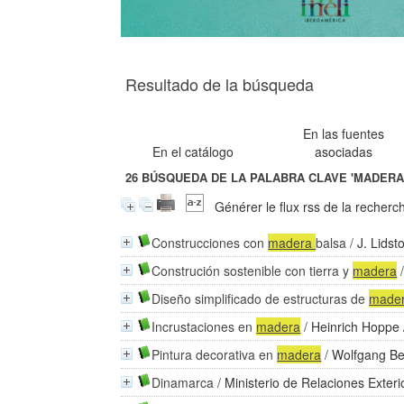
Resultado de la búsqueda
En las fuentes
En el catálogo
asociadas
26
BÚSQUEDA DE LA PALABRA CLAVE
'MADERA
Générer le flux rss de la recherc
Construcciones con
madera
balsa
/
J. Lidst
Construción sostenible con tierra y
madera
Diseño simplificado de estructuras de
made
Incrustaciones en
madera
/
Heinrich Hoppe
Pintura decorativa en
madera
/
Wolfgang B
Dinamarca
/
Ministerio de Relaciones Exteri