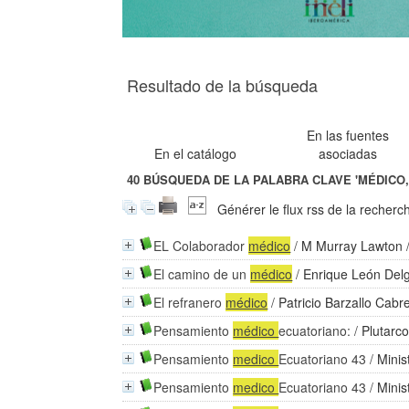
Resultado de la búsqueda
En las fuentes
En el catálogo
asociadas
40
BÚSQUEDA DE LA PALABRA CLAVE
'MÉDICO,
Générer le flux rss de la recherc
EL Colaborador
médico
/
M Murray Lawton
El camino de un
médico
/
Enrique León Del
El refranero
médico
/
Patricio Barzallo Cabr
Pensamiento
médico
ecuatoriano:
/
Plutarc
Pensamiento
medico
Ecuatoriano 43
/
Minis
Pensamiento
medico
Ecuatoriano 43
/
Minis