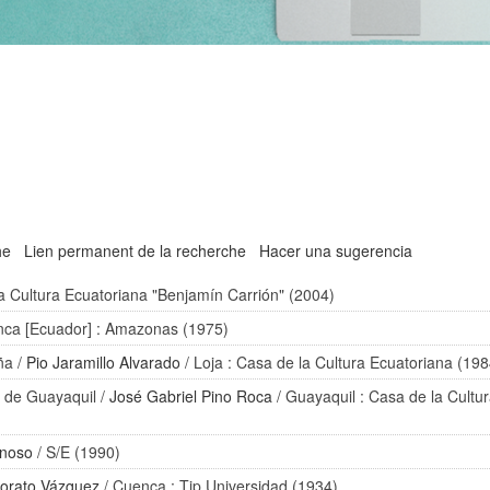
he
Lien permanent de la recherche
Hacer una sugerencia
a Cultura Ecuatoriana "Benjamín Carrión" (2004)
nca [Ecuador] : Amazonas (1975)
ña
/
Pio Jaramillo Alvarado
/ Loja : Casa de la Cultura Ecuatoriana (198
a de Guayaquil
/
José Gabriel Pino Roca
/ Guayaquil : Casa de la Cultu
onoso
/ S/E (1990)
orato Vázquez
/ Cuenca : Tip Universidad (1934)