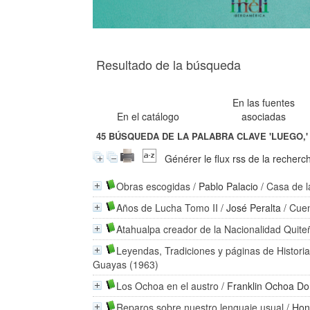
Resultado de la búsqueda
En las fuentes
En el catálogo
asociadas
45
BÚSQUEDA DE LA PALABRA CLAVE
'LUEGO,'
Générer le flux rss de la recherc
Obras escogidas
/
Pablo Palacio
/ Casa de l
Años de Lucha Tomo II
/
José Peralta
/ Cue
Atahualpa creador de la Nacionalidad Quite
Leyendas, Tradiciones y páginas de Histori
Guayas (1963)
Los Ochoa en el austro
/
Franklin Ochoa D
Reparos sobre nuestro lenguaje usual
/
Hon