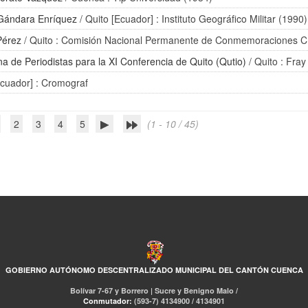
Gándara Enríquez
/ Quito [Ecuador] : Instituto Geográfico Militar (1990)
Pérez
/ Quito : Comisión Nacional Permanente de Conmemoraciones Cí
a de Periodistas para la XI Conferencia de Quito (Qutio)
/ Quito : Fra
Ecuador] : Cromograf
2
3
4
5
(1 - 10 / 45)
GOBIERNO AUTÓNOMO DESCENTRALIZADO MUNICIPAL DEL CANTÓN CUENCA
Bolívar 7-67 y Borrero | Sucre y Benigno Malo /
Conmutador:
(593-7) 4134900 / 4134901