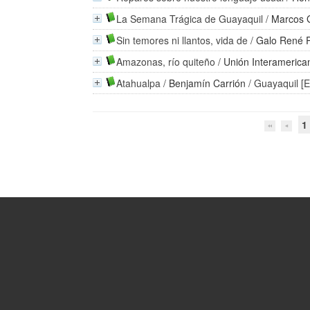
La Semana Trágica de Guayaquil
/
Marcos 
Sin temores ni llantos, vida de
/
Galo René 
Amazonas, río quiteño
/
Unión Interamerican
Atahualpa
/
Benjamín Carrión
/ Guayaquil [
1