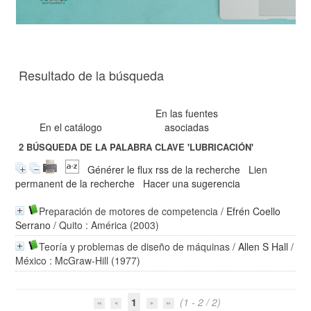
Resultado de la búsqueda
En las fuentes
En el catálogo
asociadas
2
BÚSQUEDA DE LA PALABRA CLAVE
'LUBRICACIÓN'
Générer le flux rss de la recherche
Lien
permanent de la recherche
Hacer una sugerencia
Preparación de motores de competencia
/
Efrén Coello
Serrano
/ Quito : América (2003)
Teoría y problemas de diseño de máquinas
/
Allen S Hall
/
México : McGraw-Hill (1977)
1
(1 - 2 / 2)