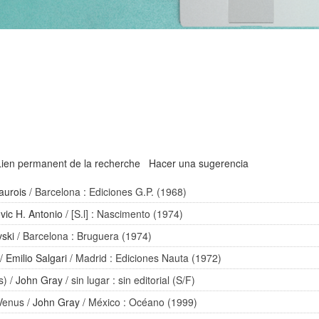
Lien permanent de la recherche
Hacer una sugerencia
aurois
/ Barcelona : Ediciones G.P. (1968)
vic H. Antonio
/ [S.l] : Nascimento (1974)
vski
/ Barcelona : Bruguera (1974)
/
Emilio Salgari
/ Madrid : Ediciones Nauta (1972)
s)
/
John Gray
/ sin lugar : sin editorial (S/F)
 Venus
/
John Gray
/ México : Océano (1999)