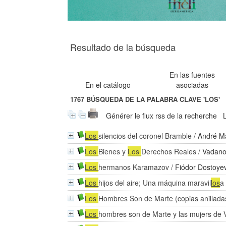
Resultado de la búsqueda
En las fuentes
En el catálogo
asociadas
1767
BÚSQUEDA DE LA PALABRA CLAVE
'LOS'
Générer le flux rss de la recherche
Los
silencios del coronel Bramble
/
André M
Los
Bienes y
Los
Derechos Reales
/
Vadano
Los
hermanos Karamazov
/
Fiódor Dostoye
Los
hijos del aire; Una máquina maravil
los
a
Los
Hombres Son de Marte (copias anillada
Los
hombres son de Marte y las mujers de