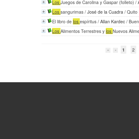
Los
Juegos de Carolina y Gaspar (folleto)
/
Los
sangurimas
/
José de la Cuadra
/ Quito
El libro de
los
espíritus
/
Allan Kardec
/ Buen
Los
Alimentos Terrestres y
los
Nuevos Alim
1
2