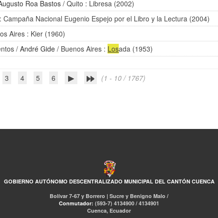
Augusto Roa Bastos
/ Quito : Libresa (2002)
 : Campaña Nacional Eugenio Espejo por el Libro y la Lectura (2004)
os Aires : Kier (1960)
entos
/
André Gide
/ Buenos Aires :
Los
ada (1953)
3
4
5
6
(1 - 10 / 1767)
GOBIERNO AUTÓNOMO DESCENTRALIZADO MUNICIPAL DEL CANTÓN CUENCA
Bolívar 7-67 y Borrero | Sucre y Benigno Malo /
Conmutador:
(593-7) 4134900 / 4134901
Cuenca, Ecuador