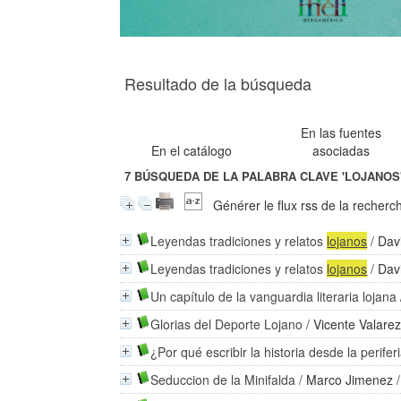
Resultado de la búsqueda
En las fuentes
En el catálogo
asociadas
7
BÚSQUEDA DE LA PALABRA CLAVE
'LOJANOS
Générer le flux rss de la recherc
Leyendas tradiciones y relatos
lojanos
/
Dav
Leyendas tradiciones y relatos
lojanos
/
Dav
Un capítulo de la vanguardia literaria lojana
Glorias del Deporte Lojano
/
Vicente Valare
¿Por qué escribir la historia desde la perifer
Seduccion de la Minifalda
/
Marco Jimenez
/