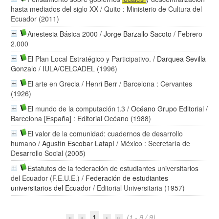
hasta mediados del siglo XX
/ Quito : Ministerio de Cultura del
Ecuador (2011)
Anestesia Básica 2000
/
Jorge Barzallo Sacoto
/ Febrero
2.000
El Plan Local Estratégico y Participativo.
/
Darquea Sevilla
Gonzalo
/ IULA/CELCADEL (1996)
El arte en Grecia
/
Henri Berr
/ Barcelona : Cervantes
(1926)
El mundo de la computación t.3
/
Océano Grupo Editorial
/
Barcelona [España] : Editorial Océano (1988)
El valor de la comunidad: cuadernos de desarrollo
humano
/
Agustín Escobar Latapí
/ México : Secretaría de
Desarrollo Social (2005)
Estatutos de la federación de estudiantes universitarios
del Ecuador (F.E.U.E.)
/
Federación de estudiantes
universitarios del Ecuador
/ Editorial Universitaria (1957)
1
(1 - 9 / 9)