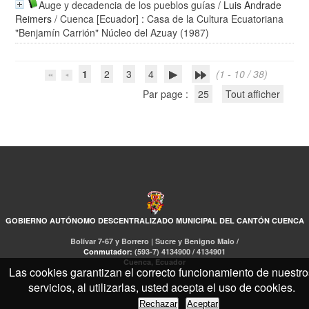
Auge y decadencia de los pueblos guías
/
Luis Andrade
Reimers
/ Cuenca [Ecuador] : Casa de la Cultura Ecuatoriana
"Benjamín Carrión" Núcleo del Azuay (1987)
1
2
3
4
(1 - 10 / 38)
Par page :
25
Tout afficher
GOBIERNO AUTÓNOMO DESCENTRALIZADO MUNICIPAL DEL CANTÓN CUENCA
Bolívar 7-67 y Borrero | Sucre y Benigno Malo /
Conmutador:
(593-7) 4134900 / 4134901
Cuenca, Ecuador
Las cookies garantizan el correcto funcionamiento de nuestro
servicios, al utilizarlas, usted acepta el uso de cookies.
Rechazar
Aceptar