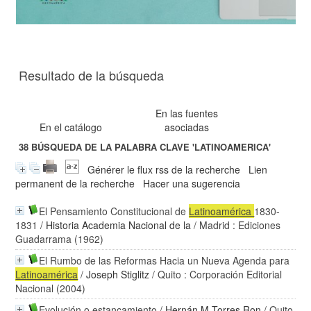
Resultado de la búsqueda
En las fuentes
En el catálogo
asociadas
38
BÚSQUEDA DE LA PALABRA CLAVE
'LATINOAMERICA'
Générer le flux rss de la recherche
Lien
permanent de la recherche
Hacer una sugerencia
El Pensamiento Constitucional de
Latinoamérica
1830-
1831
/
Historia Academia Nacional de la
/ Madrid : Ediciones
Guadarrama (1962)
El Rumbo de las Reformas Hacia un Nueva Agenda para
Latinoamérica
/
Joseph Stiglitz
/ Quito : Corporación Editorial
Nacional (2004)
Evolución o estancamiento
/
Hernán M Torres Ron
/ Quito