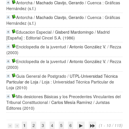
Antorcha
/
Machado Clavijo, Gerardo
/ Cuenca : Gráficas
Hernández (s.f.)
Antorcha
/
Machado Clavijo, Gerardo
/ Cuenca : Gráficas
Hernández (s.f.)
Educacion Especial
/
Gisberd Mardomingo
/ Madrid
[España] : Editorial Cincel S.A. (1986)
Enciclopedia de la juventud
/
Antonio González V.
/ Rezza
(2003)
Enciclopedia de la juventud
/
Antonio González V.
/ Rezza
(2003)
Guia General de Postgrado
/
UTPL-Universidad Técnica
Particular de Loja
/ Loja : Universidad Técnica Particular de
Loja (2010)
Mis desiciones Básicas y los Precedentes Vinculantes del
Tribunal Constitucional
/
Carlos Mesía Ramírez
/ Juristas
Editores (2010)
1
2
3
4
5
6
(1 - 10 / 115)