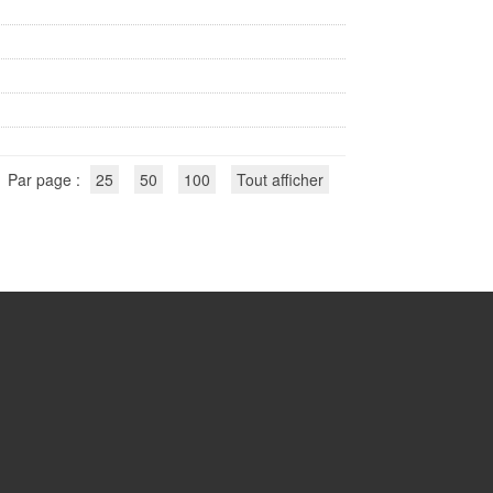
Par page :
25
50
100
Tout afficher