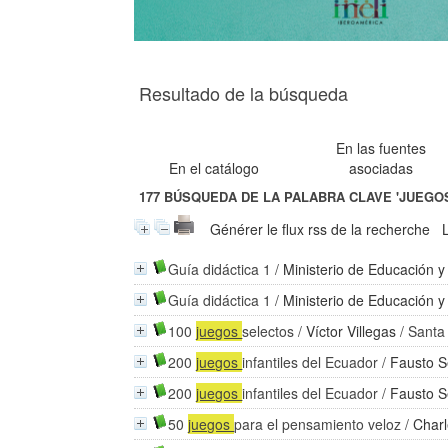
Resultado de la búsqueda
En las fuentes
En el catálogo
asociadas
177
BÚSQUEDA DE LA PALABRA CLAVE
'JUEGOS
Générer le flux rss de la recherche
Guía didáctica 1
/
Ministerio de Educación y
Guía didáctica 1
/
Ministerio de Educación y
100
juegos
selectos
/
Víctor Villegas
/ Santa
200
juegos
infantiles del Ecuador
/
Fausto S
200
juegos
infantiles del Ecuador
/
Fausto S
50
juegos
para el pensamiento veloz
/
Charl