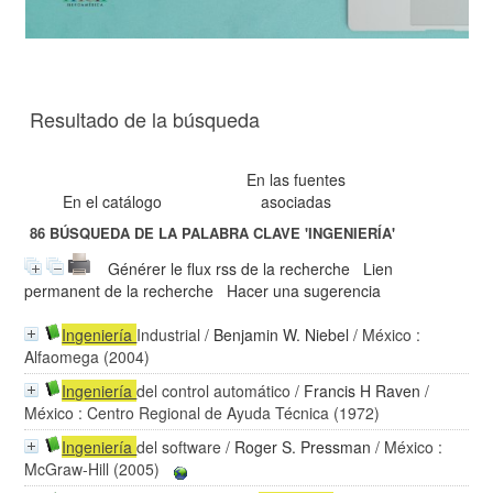
Resultado de la búsqueda
En las fuentes
En el catálogo
asociadas
86
BÚSQUEDA DE LA PALABRA CLAVE
'INGENIERÍA'
Générer le flux rss de la recherche
Lien
permanent de la recherche
Hacer una sugerencia
Ingeniería
Industrial
/
Benjamin W. Niebel
/ México :
Alfaomega (2004)
Ingeniería
del control automático
/
Francis H Raven
/
México : Centro Regional de Ayuda Técnica (1972)
Ingeniería
del software
/
Roger S. Pressman
/ México :
McGraw-Hill (2005)