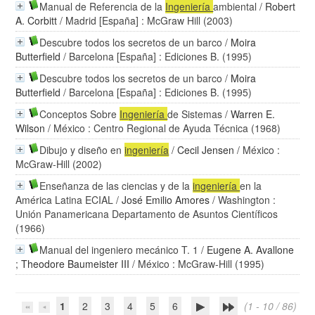
Manual de Referencia de la
Ingeniería
ambiental
/
Robert
A. Corbitt
/ Madrid [España] : McGraw Hill (2003)
Descubre todos los secretos de un barco
/
Moira
Butterfield
/ Barcelona [España] : Ediciones B. (1995)
Descubre todos los secretos de un barco
/
Moira
Butterfield
/ Barcelona [España] : Ediciones B. (1995)
Conceptos Sobre
Ingeniería
de Sistemas
/
Warren E.
Wilson
/ México : Centro Regional de Ayuda Técnica (1968)
Dibujo y diseño en
ingeniería
/
Cecil Jensen
/ México :
McGraw-Hill (2002)
Enseñanza de las ciencias y de la
ingeniería
en la
América Latina ECIAL
/
José Emilio Amores
/ Washington :
Unión Panamericana Departamento de Asuntos Científicos
(1966)
Manual del ingeniero mecánico T. 1
/
Eugene A. Avallone
;
Theodore Baumeister III
/ México : McGraw-Hill (1995)
1
2
3
4
5
6
(1 - 10 / 86)