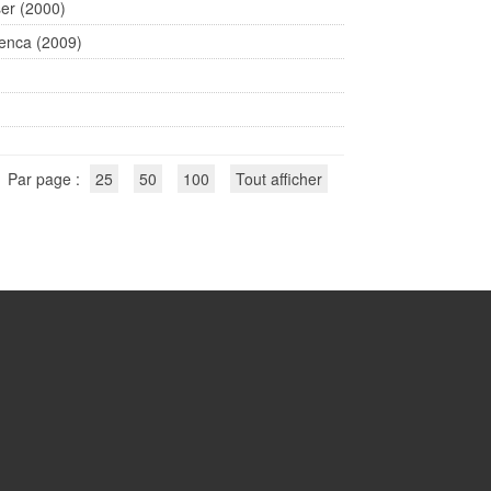
er (2000)
uenca (2009)
Par page :
25
50
100
Tout afficher