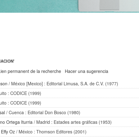
MACION'
Lien permanent de la recherche
Hacer una sugerencia
sson
/ México [Mexico] : Editorial Limusa, S.A. de C.V. (1977)
uito : CODICE (1999)
uito : CODICE (1999)
sal
/ Cuenca : Editorial Don Bosco (1980)
ano Ortega Iturria
/ Madrid : Estades artes gráficas (1953)
/
Effy Oz
/ México : Thomson Editores (2001)