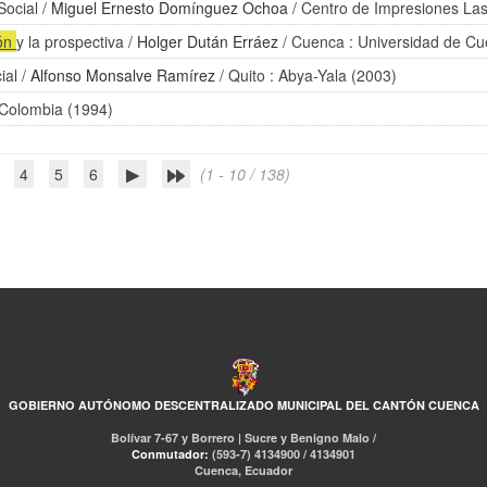
Social
/
Miguel Ernesto Domínguez Ochoa
/ Centro de Impresiones Las
ión
y la prospectiva
/
Holger Dután Erráez
/ Cuenca : Universidad de C
ial
/
Alfonso Monsalve Ramírez
/ Quito : Abya-Yala (2003)
 Colombia (1994)
4
5
6
(1 - 10 / 138)
GOBIERNO AUTÓNOMO DESCENTRALIZADO MUNICIPAL DEL CANTÓN CUENCA
Bolívar 7-67 y Borrero | Sucre y Benigno Malo /
Conmutador:
(593-7) 4134900 / 4134901
Cuenca, Ecuador