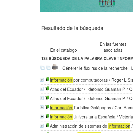
Resultado de la búsqueda
En las fuentes
En el catálogo
asociadas
138
BÚSQUEDA DE LA PALABRA CLAVE
'INFOR
Générer le flux rss de la recherche
Información
por computadoras
/
Roger L Si
Atlas del Ecuador
/
Ildefonso Guamán P.
/ Q
Atlas del Ecuador
/
Ildefonso Guamán P.
/ Q
Información
Turística Galápagos
/
Carl Ram
Información
Universitaria Española
/
Victori
Administración de sistemas de
información