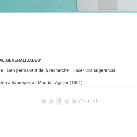
IAL,GENERALIDADES'
he
Lien permanent de la recherche
Hacer una sugerencia
cien J Vandeperre
/ Madrid : Aguilar (1951)
1
(1 - 1 / 1)