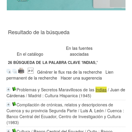
Resultado de la búsqueda
En las fuentes
En el catálogo
asociadas
26
BÚSQUEDA DE LA PALABRA CLAVE
'INDIAS,'
Générer le flux rss de la recherche
Lien
permanent de la recherche
Hacer una sugerencia
Problemas y Secretos Maravillosos de las
Indias
/
Juan de
Cárdenas
/ Madrid : Cultura Hispanica (1945)
Compilación de crónicas, relatos y descripciones de
Cuenca y su provincia Segunda Parte
/
Luis A. León
/ Cuenca :
Banco Central del Ecuador, Centro de Investigación y Cultura
(1983)
Cultura
/
Banco Central del Ecuador
/ Quito : Banco