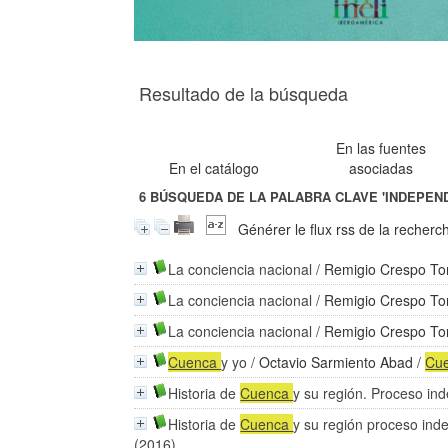
Resultado de la búsqueda
En las fuentes
En el catálogo
asociadas
6
BÚSQUEDA DE LA PALABRA CLAVE
'INDEPEN
Générer le flux rss de la recherc
La conciencia nacional
/
Remigio Crespo To
La conciencia nacional
/
Remigio Crespo To
La conciencia nacional
/
Remigio Crespo To
Cuenca
y yo
/
Octavio Sarmiento Abad
/
Cu
Historia de
Cuenca
y su región. Proceso in
Historia de
Cuenca
y su región proceso ind
(2016)