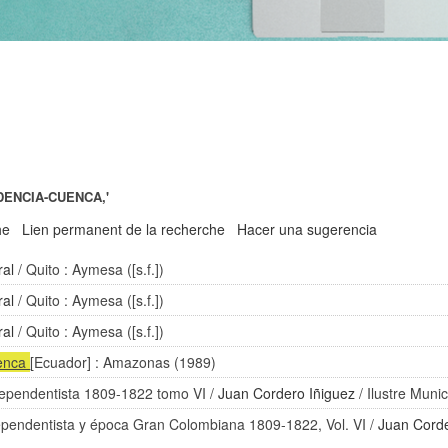
DENCIA-CUENCA,'
he
Lien permanent de la recherche
Hacer una sugerencia
ral
/ Quito : Aymesa ([s.f.])
ral
/ Quito : Aymesa ([s.f.])
ral
/ Quito : Aymesa ([s.f.])
enca
[Ecuador] : Amazonas (1989)
dependentista 1809-1822 tomo VI
/
Juan Cordero Iñiguez
/ Ilustre Muni
ependentista y época Gran Colombiana 1809-1822, Vol. VI
/
Juan Corde