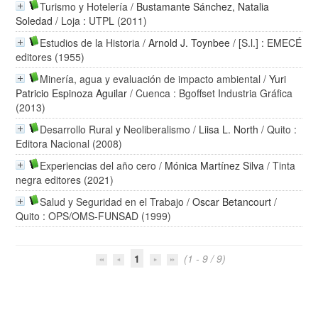
Turismo y Hotelería
/
Bustamante Sánchez, Natalia
Soledad
/ Loja : UTPL (2011)
Estudios de la Historia
/
Arnold J. Toynbee
/ [S.l.] : EMECÉ
editores (1955)
Minería, agua y evaluación de impacto ambiental
/
Yuri
Patricio Espinoza Aguilar
/ Cuenca : Bgoffset Industria Gráfica
(2013)
Desarrollo Rural y Neoliberalismo
/
Liisa L. North
/ Quito :
Editora Nacional (2008)
Experiencias del año cero
/
Mónica Martínez Silva
/ Tinta
negra editores (2021)
Salud y Seguridad en el Trabajo
/
Oscar Betancourt
/
Quito : OPS/OMS-FUNSAD (1999)
1
(1 - 9 / 9)