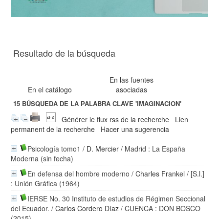
Resultado de la búsqueda
En las fuentes
En el catálogo
asociadas
15
BÚSQUEDA DE LA PALABRA CLAVE
'IMAGINACION'
Générer le flux rss de la recherche
Lien
permanent de la recherche
Hacer una sugerencia
Psicología tomo1
/
D. Mercier
/ Madrid : La España
Moderna (sin fecha)
En defensa del hombre moderno
/
Charles Frankel
/ [S.l.]
: Unión Gráfica (1964)
IERSE No. 30 Instituto de estudios de Régimen Seccional
del Ecuador.
/
Carlos Cordero Díaz
/ CUENCA : DON BOSCO
(2015)