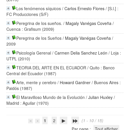
Los fenómenos síquicos
/
Carlos Ernesto Flores
/ [S.l.] :
FC Producciones (S/F)
Peregrina de los sueños.
/
Magaly Vanégas Coveña
/
Cuenca : Grafisum (2009)
Peregrina de los Sueños
/
Magaly Vanégas Coveña
/
2009
Psicología Gerenal
/
Carmen Delia Sanchez León
/ Loja :
UTPL (2010)
TEORIA DEL ARTE EN EL ECUADOR
/ Quito : Banco
Central del Ecuador (1987)
Arte, mente y cerebro
/
Howard Gardner
/ Buenos Aires :
Paidós (1987)
El Maravilloso Mundo de la Evolución
/
Julian Huxley
/
Madrid : Aguilar (1970)
1
2
(1 - 10 / 15)
Par page :
Tout afficher