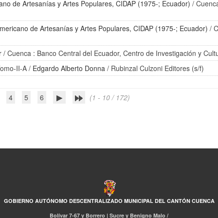
ano de Artesanías y Artes Populares, CIDAP (1975-; Ecuador)
/ Cuenca
americano de Artesanías y Artes Populares, CIDAP (1975-; Ecuador)
/ C
r
/ Cuenca : Banco Central del Ecuador, Centro de Investigación y Cult
Tomo-II-A
/
Edgardo Alberto Donna
/ Rubinzal Culzoni Editores (s/f)
4
5
6
(1 - 10 / 172)
GOBIERNO AUTÓNOMO DESCENTRALIZADO MUNICIPAL DEL CANTÓN CUENCA
Bolívar 7-67 y Borrero | Sucre y Benigno Malo /