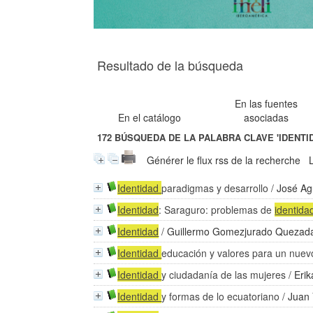
Resultado de la búsqueda
En las fuentes
En el catálogo
asociadas
172
BÚSQUEDA DE LA PALABRA CLAVE
'IDENTI
Générer le flux rss de la recherche
Identidad
paradigmas y desarrollo
/
José Ag
Identidad
: Saraguro: problemas de
identida
Identidad
/
Guillermo Gomezjurado Quezad
Identidad
educación y valores para un nuev
Identidad
y ciudadanía de las mujeres
/
Erik
Identidad
y formas de lo ecuatoriano
/
Juan 