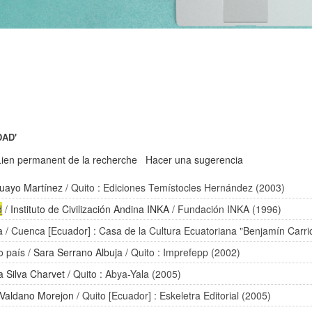
DAD'
Lien permanent de la recherche
Hacer una sugerencia
uayo Martínez
/ Quito : Ediciones Temístocles Hernández (2003)
d
/
Instituto de Civilización Andina INKA
/ Fundación INKA (1996)
a
/ Cuenca [Ecuador] : Casa de la Cultura Ecuatoriana "Benjamín Carri
o país
/
Sara Serrano Albuja
/ Quito : Imprefepp (2002)
a Silva Charvet
/ Quito : Abya-Yala (2005)
Valdano Morejon
/ Quito [Ecuador] : Eskeletra Editorial (2005)