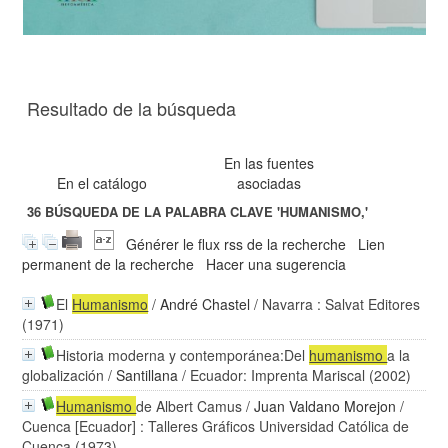
Resultado de la búsqueda
En las fuentes
En el catálogo
asociadas
36
BÚSQUEDA DE LA PALABRA CLAVE
'HUMANISMO,'
Générer le flux rss de la recherche
Lien
permanent de la recherche
Hacer una sugerencia
El
Humanismo
/
André Chastel
/ Navarra : Salvat Editores
(1971)
Historia moderna y contemporánea:Del
humanismo
a la
globalización
/
Santillana
/ Ecuador: Imprenta Mariscal (2002)
Humanismo
de Albert Camus
/
Juan Valdano Morejon
/
Cuenca [Ecuador] : Talleres Gráficos Universidad Católica de
Cuenca (1973)