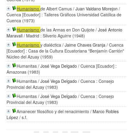
Humanismo
de Albert Camus
/
Juan Valdano Morejon
/
Cuenca [Ecuador] : Talleres Gráficos Universidad Católica de
Cuenca (1973)
Humanismo
de las Armas en Don Quijote
/
José Antonio
Maravall
/ Madrid : Silverio Aguirre (1948)
Humanismo
y dialéctica
/
Jaime Chaves Granja
/ Cuenca
[Ecuador] : Casa de la Cultura Ecuatoriana "Benjamín Carrión"
Núcleo del Azuay (1959)
Humanitas
/
José Vega Delgado
/ Cuenca [Ecuador] :
Amazonas (1983)
Humanitas
/
José Vega Delgado
/ Cuenca : Consejo
Provincial del Azuay (1983)
Humanitas
/
José Vega Delgado
/ Cuenca : Consejo
Provincial del Azuay (1983)
Amanecer filosófico y del renacimiento
/
Marco Robles
López
/ s.f.