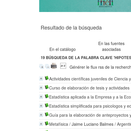
Resultado de la búsqueda
En las fuentes
En el catálogo
asociadas
19
BÚSQUEDA DE LA PALABRA CLAVE
'HIPOTES
Générer le flux rss de la recherc
Actividades científicas juveniles de Ciencia 
Curso de elaboración de tesis y actividade
Estadística aplicada a la Empresa y a la E
Estadística simplificada para psicologos y 
Guía para la elaboración de anteproyectos 
Metafísica
/
Jaime Luciano Balmes
/ Argent