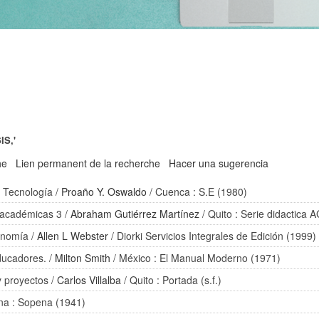
IS,'
he
Lien permanent de la recherche
Hacer una sugerencia
y Tecnología
/
Proaño Y. Oswaldo
/ Cuenca : S.E (1980)
s académicas 3
/
Abraham Gutiérrez Martínez
/ Quito : Serie didactica 
conomía
/
Allen L Webster
/ Diorki Servicios Integrales de Edición (1999)
educadores.
/
Milton Smith
/ México : El Manual Moderno (1971)
y proyectos
/
Carlos Villalba
/ Quito : Portada (s.f.)
ina : Sopena (1941)