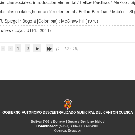
iencias sociales: introducción elemental
/
Felipe Pardinas
/ México : Si
ciencias sociales;introducción elemental
/
Felipe Pardinas
/ México : Si
R. Spiegel
/ Bogotá [Colombia] : McGraw-Hill (1970)
Torres
/ Loja : UTPL (2011)
1
2
(1 - 10 / 19)
GOBIERNO AUTÓNOMO DESCENTRALIZADO MUNICIPAL DEL CANTÓN CUENCA
Bolívar 7-67 y Borrero | Sucre y Benigno Malo /
Conmutador:
(593-7) 4134900 / 4134901
Cuenca, Ecuador