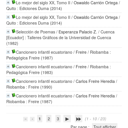
Lo mejor del siglo XX, Tomo II
/
Oswaldo Carrión Ortega
/
Quito : Ediciones Duma (2014)
Lo mejor del siglo XX, Tomo II
/
Oswaldo Carrión Ortega
/
Quito : Ediciones Duma (2014)
Selección de Poemas
/
Esperanza Palacio Z.
/ Cuenca
[Ecuador] : Talleres Gráficos de la Universidad de Cuenca
(1982)
Cancionero infantil ecuatoriano
/
Freire
/ Riobamba :
Pedagógica Freire (1987)
Cancionero infantil ecuatoriano
/
Freire
/ Riobamba :
Pedagógica Freire (1983)
Cancionero infantil ecuatoriano
/
Carlos Freire Heredia
/
Riobamba : Freire (1990)
Cancionero infantil ecuatoriano
/
Carlos Freire Heredia
/
Riobamba : Freire (1987)
1
2
3
(1 - 10 / 23)
Par page :
Tout afficher