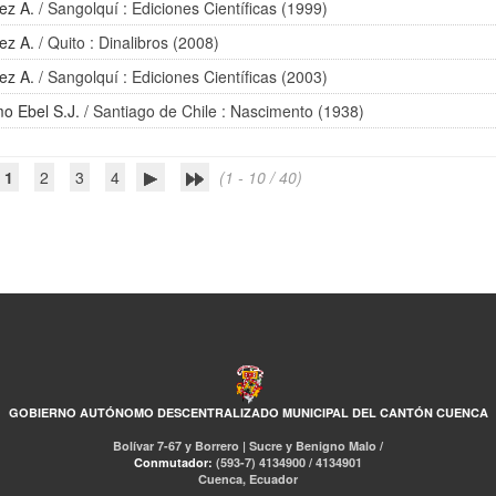
ez A.
/ Sangolquí : Ediciones Científicas (1999)
ez A.
/ Quito : Dinalibros (2008)
ez A.
/ Sangolquí : Ediciones Científicas (2003)
mo Ebel S.J.
/ Santiago de Chile : Nascimento (1938)
1
2
3
4
(1 - 10 / 40)
GOBIERNO AUTÓNOMO DESCENTRALIZADO MUNICIPAL DEL CANTÓN CUENCA
Bolívar 7-67 y Borrero | Sucre y Benigno Malo /
Conmutador:
(593-7) 4134900 / 4134901
Cuenca, Ecuador