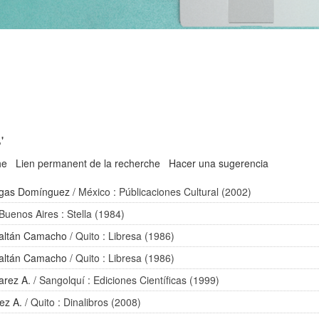
'
he
Lien permanent de la recherche
Hacer una sugerencia
gas Domínguez
/ México : Públicaciones Cultural (2002)
Buenos Aires : Stella (1984)
Paltán Camacho
/ Quito : Libresa (1986)
Paltán Camacho
/ Quito : Libresa (1986)
arez A.
/ Sangolquí : Ediciones Científicas (1999)
ez A.
/ Quito : Dinalibros (2008)