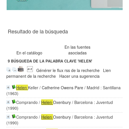
Resultado de la búsqueda
En las fuentes
En el catálogo
asociadas
9
BÚSQUEDA DE LA PALABRA CLAVE
'HELEN'
Générer le flux rss de la recherche
Lien
permanent de la recherche
Hacer una sugerencia
Helen
Keller
/
Catherine Owens Pare
/ Madrid : Santillana
(1963)
Comprando
/
Helen
Oxenbury
/ Barcelona : Juventud
(1990)
Comprando
/
Helen
Oxenbury
/ Barcelona : Juventud
(1990)