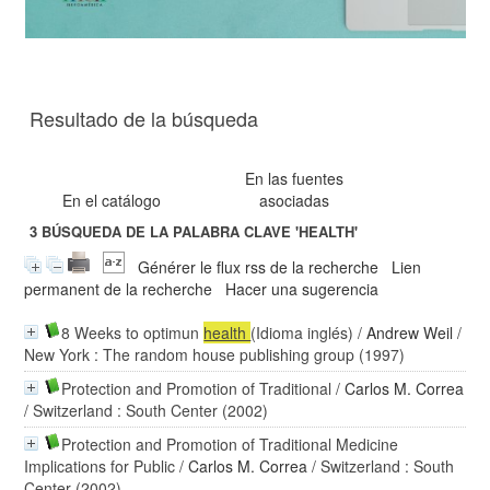
Resultado de la búsqueda
En las fuentes
En el catálogo
asociadas
3
BÚSQUEDA DE LA PALABRA CLAVE
'HEALTH'
Générer le flux rss de la recherche
Lien
permanent de la recherche
Hacer una sugerencia
8 Weeks to optimun
health
(Idioma inglés)
/
Andrew Weil
/
New York : The random house publishing group (1997)
Protection and Promotion of Traditional
/
Carlos M. Correa
/ Switzerland : South Center (2002)
Protection and Promotion of Traditional Medicine
Implications for Public
/
Carlos M. Correa
/ Switzerland : South
Center (2002)