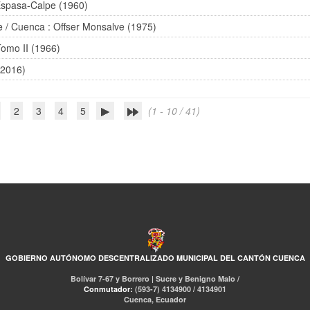
Espasa-Calpe (1960)
e
/ Cuenca : Offser Monsalve (1975)
Tomo II (1966)
(2016)
2
3
4
5
(1 - 10 / 41)
GOBIERNO AUTÓNOMO DESCENTRALIZADO MUNICIPAL DEL CANTÓN CUENCA
Bolívar 7-67 y Borrero | Sucre y Benigno Malo /
Conmutador:
(593-7) 4134900 / 4134901
Cuenca, Ecuador