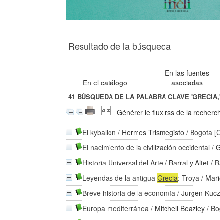
Resultado de la búsqueda
En las fuentes
En el catálogo
asociadas
41
BÚSQUEDA DE LA PALABRA CLAVE
'GRECIA,
Générer le flux rss de la recherc
El kybalion
/
Hermes Trismegisto
/ Bogota [C
El nacimiento de la civilización occidental
/
G
Historia Universal del Arte
/
Barral y Altet
/ B
Leyendas de la antigua
Grecia
: Troya
/
Mari
Breve historia de la economía
/
Jurgen Kucz
Europa mediterránea
/
Mitchell Beazley
/ Bo