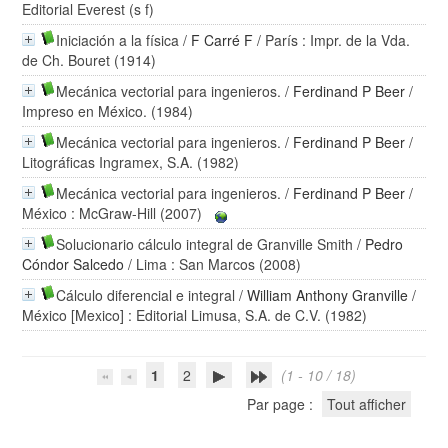
Editorial Everest (s f)
Iniciación a la física
/
F Carré F
/ París : Impr. de la Vda.
de Ch. Bouret (1914)
Mecánica vectorial para ingenieros.
/
Ferdinand P Beer
/
Impreso en México. (1984)
Mecánica vectorial para ingenieros.
/
Ferdinand P Beer
/
Litográficas Ingramex, S.A. (1982)
Mecánica vectorial para ingenieros.
/
Ferdinand P Beer
/
México : McGraw-Hill (2007)
Solucionario cálculo integral de Granville Smith
/
Pedro
Cóndor Salcedo
/ Lima : San Marcos (2008)
Cálculo diferencial e integral
/
William Anthony Granville
/
México [Mexico] : Editorial Limusa, S.A. de C.V. (1982)
1
2
(1 - 10 / 18)
Par page :
Tout afficher