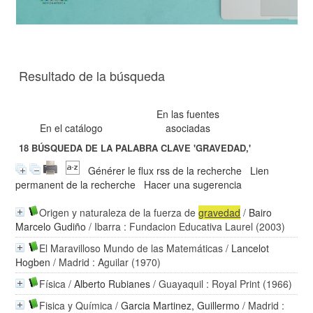
Resultado de la búsqueda
En las fuentes
En el catálogo
asociadas
18
BÚSQUEDA DE LA PALABRA CLAVE
'GRAVEDAD,'
Générer le flux rss de la recherche
Lien
permanent de la recherche
Hacer una sugerencia
Origen y naturaleza de la fuerza de
gravedad
/
Bairo
Marcelo Gudiño
/ Ibarra : Fundacion Educativa Laurel (2003)
El Maravilloso Mundo de las Matemáticas
/
Lancelot
Hogben
/ Madrid : Aguilar (1970)
Física
/
Alberto Rubianes
/ Guayaquil : Royal Print (1966)
Fisica y Química
/
Garcia Martinez, Guillermo
/ Madrid :