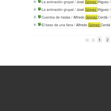
La animación grupal
/
José
Gómez
Iñiguez
/
La animación grupal
/
José
Gómez
Iñiguez
/
Cuentos de hadas
/
Alfredo
Gómez
Cerdá
/ 
El beso de una fiera
/
Alfredo
Gómez
Cerdá
1
2