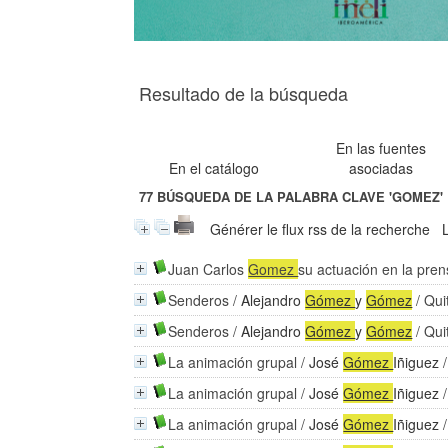
Resultado de la búsqueda
En las fuentes
En el catálogo
asociadas
77
BÚSQUEDA DE LA PALABRA CLAVE
'GOMEZ'
Générer le flux rss de la recherche
Juan Carlos
Gomez
su actuación en la pre
Senderos
/
Alejandro
Gómez
y
Gómez
/ Qui
Senderos
/
Alejandro
Gómez
y
Gómez
/ Qui
La animación grupal
/
José
Gómez
Iñiguez
/
La animación grupal
/
José
Gómez
Iñiguez
/
La animación grupal
/
José
Gómez
Iñiguez
/