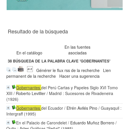
Resultado de la búsqueda
En las fuentes
En el catálogo
asociadas
38
BÚSQUEDA DE LA PALABRA CLAVE
'GOBERNANTES'
Générer le flux rss de la recherche
Lien
permanent de la recherche
Hacer una sugerencia
Gobernantes
del Perú Cartas y Papeles Siglo XVI Tomo
XIII
/
Roberto Levillier
/ Madrid : Sucesores de Rivadeneira
(1926)
Gobernantes
del Ecuador
/
Efrén Avilés Pino
/ Guayaquil :
Intergraff (1995)
En el Palacio de Carondelet
/
Eduardo Muñoz Borrero
/
Quito : Artes Gráficas "Señal" (1985)