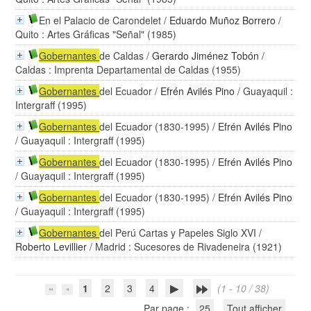
En el Palacio de Carondelet
/
Eduardo Muñoz Borrero
/
Quito : Artes Gráficas "Señal" (1985)
Gobernantes
de Caldas
/
Gerardo Jiménez Tobón
/
Caldas : Imprenta Departamental de Caldas (1955)
Gobernantes
del Ecuador
/
Efrén Avilés Pino
/ Guayaquil :
Intergraff (1995)
Gobernantes
del Ecuador (1830-1995)
/
Efrén Avilés Pino
/ Guayaquil : Intergraff (1995)
Gobernantes
del Ecuador (1830-1995)
/
Efrén Avilés Pino
/ Guayaquil : Intergraff (1995)
Gobernantes
del Ecuador (1830-1995)
/
Efrén Avilés Pino
/ Guayaquil : Intergraff (1995)
Gobernantes
del Perú Cartas y Papeles Siglo XVI
/
Roberto Levillier
/ Madrid : Sucesores de Rivadeneira (1921)
1
2
3
4
(1 - 10 / 38)
Par page :
25
Tout afficher