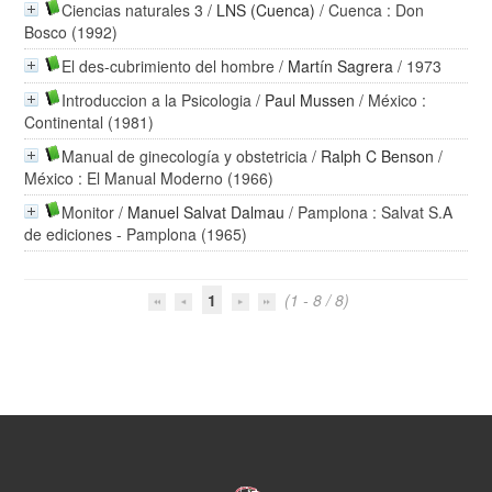
Ciencias naturales 3
/
LNS (Cuenca)
/ Cuenca : Don
Bosco (1992)
El des-cubrimiento del hombre
/
Martín Sagrera
/ 1973
Introduccion a la Psicologia
/
Paul Mussen
/ México :
Continental (1981)
Manual de ginecología y obstetricia
/
Ralph C Benson
/
México : El Manual Moderno (1966)
Monitor
/
Manuel Salvat Dalmau
/ Pamplona : Salvat S.A
de ediciones - Pamplona (1965)
1
(1 - 8 / 8)