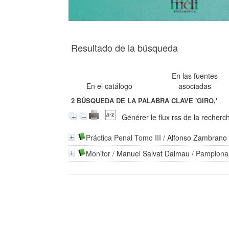
Resultado de la búsqueda
En las fuentes
En el catálogo
asociadas
2
BÚSQUEDA DE LA PALABRA CLAVE
'GIRO,'
Générer le flux rss de la recherc
Práctica Penal Tomo III
/
Alfonso Zambrano
Monitor
/
Manuel Salvat Dalmau
/ Pamplona 