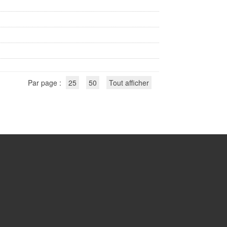
)
Par page :
25
50
Tout afficher