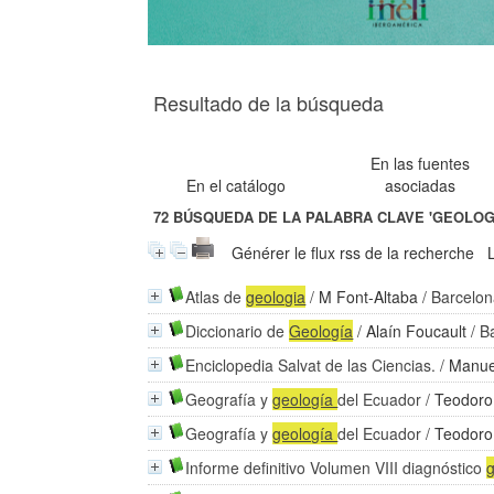
Resultado de la búsqueda
En las fuentes
En el catálogo
asociadas
72
BÚSQUEDA DE LA PALABRA CLAVE
'GEOLOGÍ
Générer le flux rss de la recherche
Atlas de
geologia
/
M Font-Altaba
/ Barcelon
Diccionario de
Geología
/
Alaín Foucault
/ B
Enciclopedia Salvat de las Ciencias.
/
Manue
Geografía y
geología
del Ecuador
/
Teodoro
Geografía y
geología
del Ecuador
/
Teodoro
Informe definitivo Volumen VIII diagnóstico