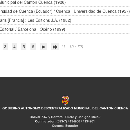
unicipal del Cantón Cuenca (1926)
ersidad de Cuenca (Ecuador)
/ Cuenca : Universidad de Cuenca (1957
aris [Francia] : Les Editions J.A. (1982)
ditorial
/ Barcelona : Océno (1999)
3
4
5
6
(1 - 10 / 72)
GOBIERNO AUTÓNOMO DESCENTRALIZADO MUNICIPAL DEL CANTÓN CUENCA
Bolívar 7-67 y Borrero | Sucre y Benigno Malo /
Conmutador:
(593-7) 4134900 / 4134901
Cuenca, Ecuador