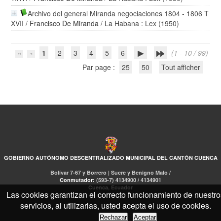
Archivo del general Miranda negociaciones 1804 - 1806 T
XVII
/
Francisco De Miranda
/ La Habana : Lex (1950)
1
2
3
4
5
6
(1 - 10 / 99)
Par page :
25
50
Tout afficher
GOBIERNO AUTÓNOMO DESCENTRALIZADO MUNICIPAL DEL CANTÓN CUENCA
Bolívar 7-67 y Borrero | Sucre y Benigno Malo /
Conmutador:
(593-7) 4134900 / 4134901
Cuenca, Ecuador
Las cookies garantizan el correcto funcionamiento de nuestro
servicios, al utilizarlas, usted acepta el uso de cookies.
Rechazar
Aceptar