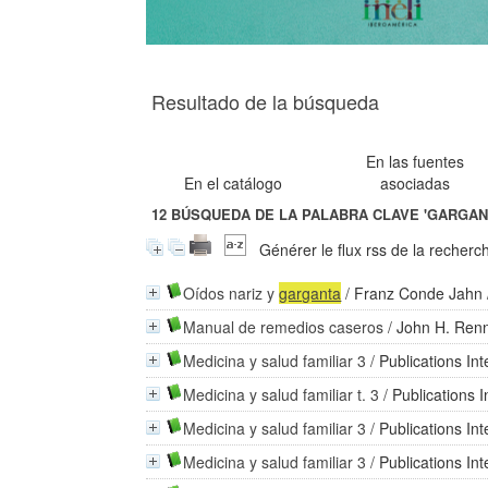
Resultado de la búsqueda
En las fuentes
En el catálogo
asociadas
12
BÚSQUEDA DE LA PALABRA CLAVE
'GARGAN
Générer le flux rss de la recherc
Oídos nariz y
garganta
/
Franz Conde Jahn
Manual de remedios caseros
/
John H. Ren
Medicina y salud familiar 3
/
Publications In
Medicina y salud familiar t. 3
/
Publications 
Medicina y salud familiar 3
/
Publications In
Medicina y salud familiar 3
/
Publications In