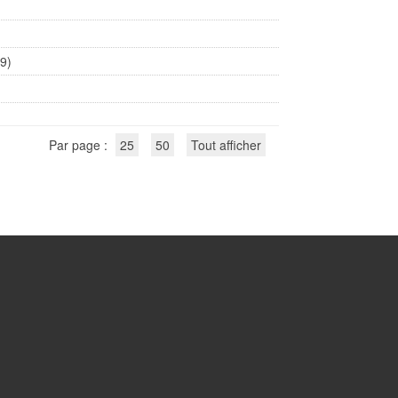
09)
Par page :
25
50
Tout afficher