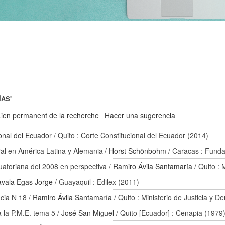
ÍAS'
Lien permanent de la recherche
Hacer una sugerencia
onal del Ecuador
/ Quito : Corte Constitucional del Ecuador (2014)
ral en América Latina y Alemania
/
Horst Schönbohm
/ Caracas : Fund
cuatoriana del 2008 en perspectiva
/
Ramiro Ávila Santamaría
/ Quito :
avala Egas Jorge
/ Guayaquil : Edilex (2011)
ncia N 18
/
Ramiro Ávila Santamaría
/ Quito : Ministerio de Justicia y
a la P.M.E. tema 5
/
José San Miguel
/ Quito [Ecuador] : Cenapia (1979