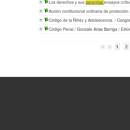
Los derechos y sus
garantías
ensayos críti
Acción contitucional ordinaria de protección
Código de la Ñiñéz y Adolescencia.
/
Congre
Código Penal
/
Gonzalo Arias Barriga
/ Edic
1
2