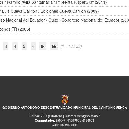
cos
/
Ramiro Ávila Santamaría
/ Imprenta RisperGraf (2011)
/
Luis Cueva Carrión
/ Ediciones Cueva Carrión (2009)
so Nacional del Ecuador
/ Quito : Congreso Nacional del Ecuador (20
icones FR (2005)
3
4
5
6
(1 - 10 / 53)
GOBIERNO AUTÓNOMO DESCENTRALIZADO MUNICIPAL DEL CANTÓN CUENCA
Bolívar 7-67 y Borrero | Sucre y Benigno Malo /
Conmutador:
(593-7) 4134900 / 4134901
Cuenca, Ecuador