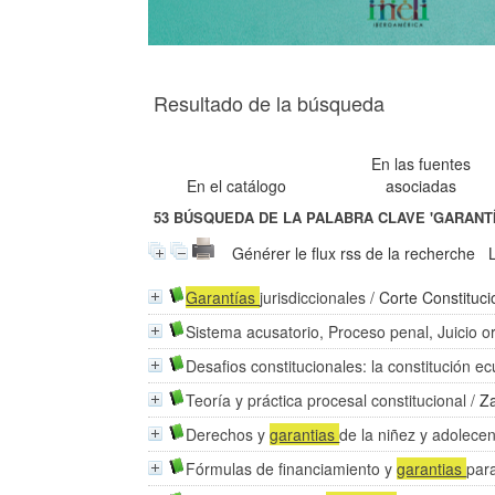
Resultado de la búsqueda
En las fuentes
En el catálogo
asociadas
53
BÚSQUEDA DE LA PALABRA CLAVE
'GARANT
Générer le flux rss de la recherche
Garantías
jurisdiccionales
/
Corte Constituci
Sistema acusatorio, Proceso penal, Juicio o
Desafios constitucionales: la constitución e
Teoría y práctica procesal constitucional
/
Z
Derechos y
garantias
de la niñez y adolece
Fórmulas de financiamiento y
garantias
par