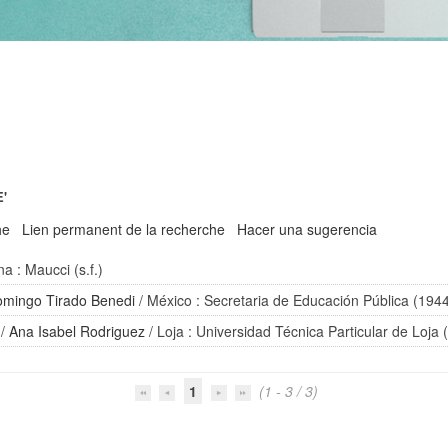
E'
he
Lien permanent de la recherche
Hacer una sugerencia
a : Maucci (s.f.)
mingo Tirado Benedi
/ México : Secretaria de Educación Pública (194
/
Ana Isabel Rodriguez
/ Loja : Universidad Técnica Particular de Loja 
1
(1 - 3 / 3)