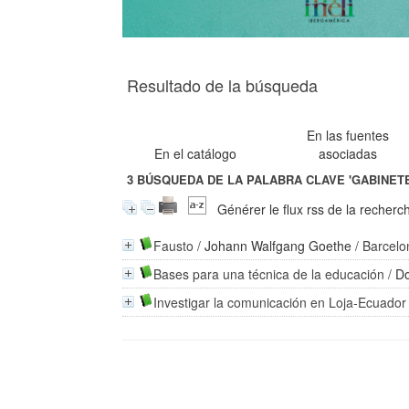
Resultado de la búsqueda
En las fuentes
En el catálogo
asociadas
3
BÚSQUEDA DE LA PALABRA CLAVE
'GABINET
Générer le flux rss de la recherc
Fausto
/
Johann Walfgang Goethe
/ Barcelon
Bases para una técnica de la educación
/
Do
Investigar la comunicación en Loja-Ecuador