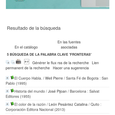
Resultado de la búsqueda
En las fuentes
En el catálogo
asociadas
5
BÚSQUEDA DE LA PALABRA CLAVE
'FRONTERAS'
Générer le flux rss de la recherche
Lien
permanent de la recherche
Hacer una sugerencia
El Cuerpo Habla.
/
Weil Pierre
/ Santa Fé de Bogota : San
Pablo (1995)
Historia del mundo
/
José Pijoan
/ Barcelona : Salvat
Editores (1955)
El color de la razón
/
León Pesántez Catalina
/ Quito :
Corporación Editora Nacional (2013)