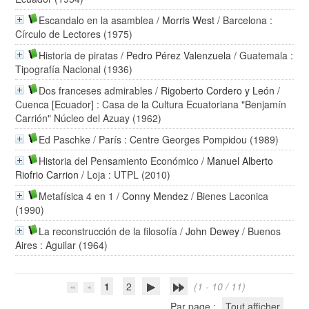
Escandalo en la asamblea
/
Morris West
/ Barcelona :
Círculo de Lectores (1975)
Historia de piratas
/
Pedro Pérez Valenzuela
/ Guatemala :
Tipografía Nacional (1936)
Dos franceses admirables
/
Rigoberto Cordero y León
/
Cuenca [Ecuador] : Casa de la Cultura Ecuatoriana "Benjamín
Carrión" Núcleo del Azuay (1962)
Ed Paschke
/ París : Centre Georges Pompidou (1989)
Historia del Pensamiento Económico
/
Manuel Alberto
Riofrio Carrion
/ Loja : UTPL (2010)
Metafísica 4 en 1
/
Conny Mendez
/ Bienes Laconica
(1990)
La reconstrucción de la filosofía
/
John Dewey
/ Buenos
Aires : Aguilar (1964)
1
2
(1 - 10 / 11)
Par page :
Tout afficher