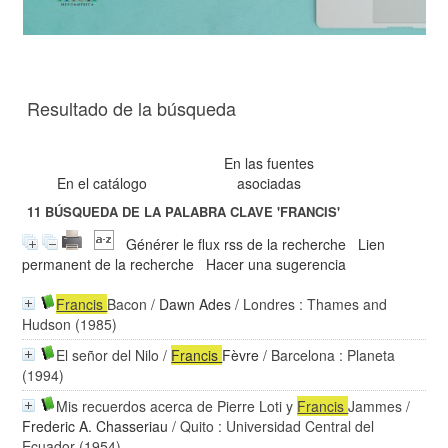
Resultado de la búsqueda
En las fuentes
En el catálogo
asociadas
11
BÚSQUEDA DE LA PALABRA CLAVE
'FRANCIS'
Générer le flux rss de la recherche
Lien
permanent de la recherche
Hacer una sugerencia
Francis
Bacon
/
Dawn Ades
/ Londres : Thames and
Hudson (1985)
El señor del Nilo
/
Francis
Fèvre
/ Barcelona : Planeta
(1994)
Mis recuerdos acerca de Pierre Loti y
Francis
Jammes
/
Frederic A. Chasseriau
/ Quito : Universidad Central del
Ecuador (1954)