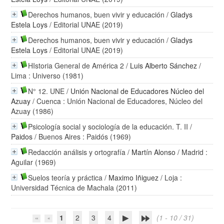
Derechos humanos, buen vivir y educación
/
Gladys
Estela Loys
/ Editorial UNAE (2019)
Derechos humanos, buen vivir y educación
/
Gladys
Estela Loys
/ Editorial UNAE (2019)
HIstoria General de América 2
/
Luis Alberto Sánchez
/
Lima : Universo (1981)
N° 12. UNE
/
Unión Nacional de Educadores Núcleo del
Azuay
/ Cuenca : Unión Nacional de Educadores, Núcleo del
Azuay (1986)
Psicología social y sociología de la educación. T. II
/
Paidos
/ Buenos Aires : Paidós (1969)
Redacción análisis y ortografía
/
Martín Alonso
/ Madrid :
Aguilar (1969)
Suelos teoría y práctica
/
Maximo Iñiguez
/ Loja :
Universidad Técnica de Machala (2011)
1
2
3
4
(1 - 10 / 31)