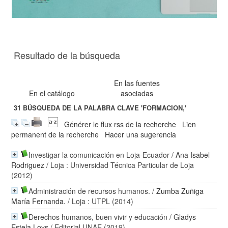
Resultado de la búsqueda
En las fuentes
En el catálogo
asociadas
31
BÚSQUEDA DE LA PALABRA CLAVE
'FORMACION,'
Générer le flux rss de la recherche
Lien
permanent de la recherche
Hacer una sugerencia
Investigar la comunicación en Loja-Ecuador
/
Ana Isabel
Rodriguez
/ Loja : Universidad Técnica Particular de Loja
(2012)
Administración de recursos humanos.
/
Zumba Zuñiga
María Fernanda.
/ Loja : UTPL (2014)
Derechos humanos, buen vivir y educación
/
Gladys
Estela Loys
/ Editorial UNAE (2019)