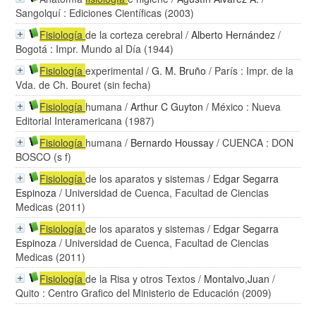
Sangolquí : Ediciones Científicas (2003)
Fisiología
de la corteza cerebral
/
Alberto Hernández
/
Bogotá : Impr. Mundo al Día (1944)
Fisiología
experimental
/
G. M. Bruño
/ París : Impr. de la
Vda. de Ch. Bouret (sin fecha)
Fisiología
humana
/
Arthur C Guyton
/ México : Nueva
Editorial Interamericana (1987)
Fisiología
humana
/
Bernardo Houssay
/ CUENCA : DON
BOSCO (s f)
Fisiología
de los aparatos y sistemas
/
Edgar Segarra
Espinoza
/ Universidad de Cuenca, Facultad de Ciencias
Medicas (2011)
Fisiología
de los aparatos y sistemas
/
Edgar Segarra
Espinoza
/ Universidad de Cuenca, Facultad de Ciencias
Medicas (2011)
Fisiología
de la Risa y otros Textos
/
Montalvo,Juan
/
Quito : Centro Grafico del Ministerio de Educación (2009)