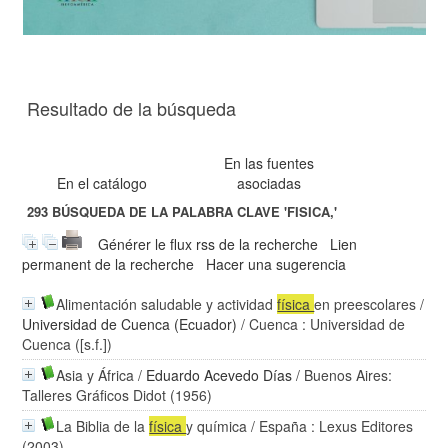
Resultado de la búsqueda
En las fuentes
En el catálogo
asociadas
293
BÚSQUEDA DE LA PALABRA CLAVE
'FISICA,'
Générer le flux rss de la recherche
Lien
permanent de la recherche
Hacer una sugerencia
Alimentación saludable y actividad
física
en preescolares
/
Universidad de Cuenca (Ecuador)
/ Cuenca : Universidad de
Cuenca ([s.f.])
Asia y África
/
Eduardo Acevedo Días
/ Buenos Aires:
Talleres Gráficos Didot (1956)
La Biblia de la
física
y química
/ España : Lexus Editores
(2003)