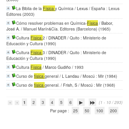
La Biblia de la
Física
y Química
/
Lexus
/ España : Lexus
Editores (2003)
Cómo resolver problemas en Química-
Física
/
Babor,
José A.
/ Manuel Marín&Cía. Editores (Barcelona) (1965)
Cultura
Física
2
/
DINADER
/ Quito : Ministerio de
Educación y Cultura (1990)
Cultura
Física
3
/
DINADER
/ Quito : Ministerio de
Educación y Cultura (1990)
Cultura
Física
/
Marco Gudiño
/ 1993
Curso de
física
general
/
L Landau
/ Moscú : Mir (1984)
Curso de
física
general.
/
Frish, S
/ Moscú : Mir (1968)
1
2
3
4
5
6
(1 - 10 / 293)
Par page :
25
50
100
200