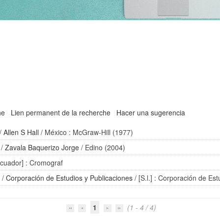
he
Lien permanent de la recherche
Hacer una sugerencia
/
Allen S Hall
/ México : McGraw-Hill (1977)
/
Zavala Baquerizo Jorge
/ Edino (2004)
Ecuador] : Cromograf
.
/
Corporación de Estudios y Publicaciones
/ [S.l.] : Corporación de Es
1
(1 - 4 / 4)