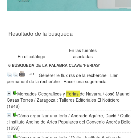
Resultado de la búsqueda
En las fuentes
En el catálogo
asociadas
6
BÚSQUEDA DE LA PALABRA CLAVE
'FERIAS'
Générer le flux rss de la recherche
Lien
permanent de la recherche
Hacer una sugerencia
Mercados Geograficos y
Ferias
de Navarra
/
José Maunel
Casas Torres
/ Zaragoza : Talleres Editoriales El Noticiero
(1948)
Cómo organizar una feria
/
Andrade Aguirre, David
/ Quito
: Instituto Andino de Artes Populares del Convenio Andrés Bello
(1999)
Cómo organizar una feria
/ Quito : Instituto Andino de