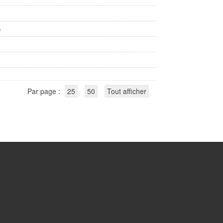
)
Par page :
25
50
Tout afficher