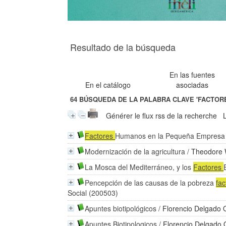
Resultado de la búsqueda
En las fuentes
En el catálogo
asociadas
64
BÚSQUEDA DE LA PALABRA CLAVE
'FACTOR
Générer le flux rss de la recherche
Factores
Humanos en la Pequeña Empresa
Modernización de la agricultura
/
Theodore 
La Mosca del Mediterráneo, y los
Factores
Pencepción de las causas de la pobreza
fa
Social (200503)
Apuntes biotipológicos
/
Florencio Delgado
Apuntes Biotipologicos
/
Florencio Delgado