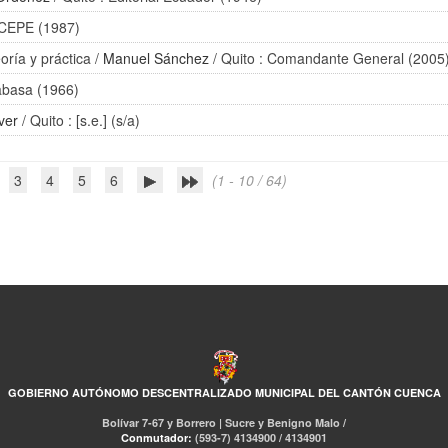
 CEPE (1987)
oría y práctica
/
Manuel Sánchez
/ Quito : Comandante General (2005
abasa (1966)
ver
/ Quito : [s.e.] (s/a)
3
4
5
6
(1 - 10 / 64)
GOBIERNO AUTÓNOMO DESCENTRALIZADO MUNICIPAL DEL CANTÓN CUENCA
Bolívar 7-67 y Borrero | Sucre y Benigno Malo /
Conmutador:
(593-7) 4134900 / 4134901