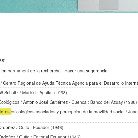
ES'
Lien permanent de la recherche
Hacer una sugerencia
/
Centro Regional de Ayuda Técnica Agencia para el Desarrollo Intern
W Schultz
/ Madrid : Aguilar (1968)
Ecológicos
/
Antonio José Gutiérrez
/ Cuenca : Banco del Azuay (1988)
ctores
psicológicos asociados y percepción de la movilidad social
/
Joaq
 Ordoñez
/ Quito : Ecuador (1946)
 Ordoñez
/ Quito : Editorial Ecuador (1946)