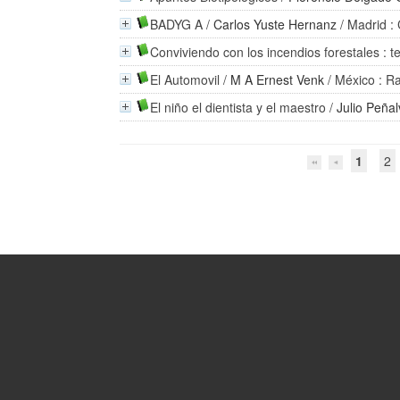
BADYG A
/
Carlos Yuste Hernanz
/ Madrid :
Conviviendo con los incendios forestales : te
El Automovil
/
M A Ernest Venk
/ México : R
El niño el dientista y el maestro
/
Julio Peñal
1
2