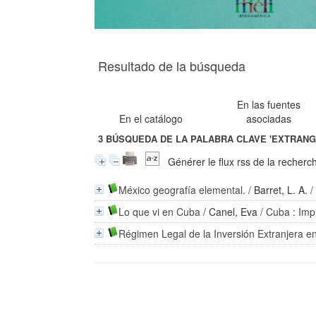
Resultado de la búsqueda
En las fuentes
En el catálogo
asociadas
3
BÚSQUEDA DE LA PALABRA CLAVE
'EXTRANG
Générer le flux rss de la recherc
México geografía elemental.
/
Barret, L. A.
/
Lo que vi en Cuba
/
Canel, Eva
/ Cuba : Imp
Régimen Legal de la Inversión Extranjera en