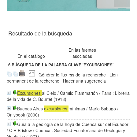
Resultado de la búsqueda
En las fuentes
En el catálogo
asociadas
6
BÚSQUEDA DE LA PALABRA CLAVE
'EXCURSIONES'
Générer le flux rss de la recherche
Lien
permanent de la recherche
Hacer una sugerencia
Excursiones
al Cielo
/
Camilo Flammarión
/ Paris : Libreria
de la vida de C. Bourtet (1918)
Buenos Aires
excursiones
mínimas
/
Mario Sabugo
/
Onlybook (2006)
Guía a la geología de la hoya de Cuenca sur del Ecuador
/
C R Bristow
/ Cuenca : Sociedad Ecuatoriana de Geología y
Geofísica (1973)