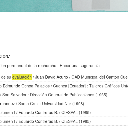
ION,'
Lien permanent de la recherche
Hacer una sugerencia
z de su
evaluación
/
Juan David Acurio
/ GAD Municipal del Cantón Cue
o Edmundo Ochoa Palacios
/ Cuenca [Ecuador] : Talleres Gráficos Un
/ San Salvador : Dirección General de Publicaciones (1965)
ernandez
/ Santa Cruz : Universidad Nur (1998)
olumen I
/
Eduardo Contreras B.
/ CIESPAL (1985)
olumen I
/
Eduardo Contreras B.
/ CIESPAL (1985)