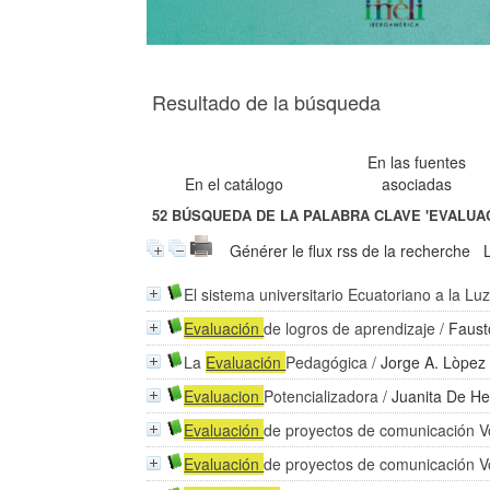
Resultado de la búsqueda
En las fuentes
En el catálogo
asociadas
52
BÚSQUEDA DE LA PALABRA CLAVE
'EVALUAC
Générer le flux rss de la recherche
El sistema universitario Ecuatoriano a la Lu
Evaluación
de logros de aprendizaje
/
Faust
La
Evaluación
Pedagógica
/
Jorge A. Lòpez
Evaluacion
Potencializadora
/
Juanita De H
Evaluación
de proyectos de comunicación V
Evaluación
de proyectos de comunicación V