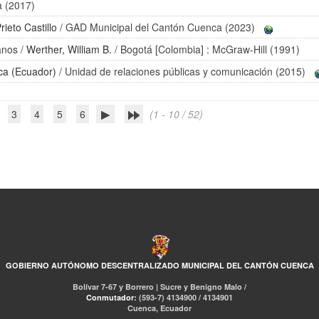
ja (2017)
rieto Castillo
/ GAD Municipal del Cantón Cuenca (2023)
anos
/
Werther, William B.
/ Bogotá [Colombia] : McGraw-Hill (1991)
ca (Ecuador)
/ Unidad de relaciones públicas y comunicación (2015)
3
4
5
6
(1 - 10 / 52)
GOBIERNO AUTÓNOMO DESCENTRALIZADO MUNICIPAL DEL CANTÓN CUENCA
Bolívar 7-67 y Borrero | Sucre y Benigno Malo /
Conmutador:
(593-7) 4134900 / 4134901
Cuenca, Ecuador