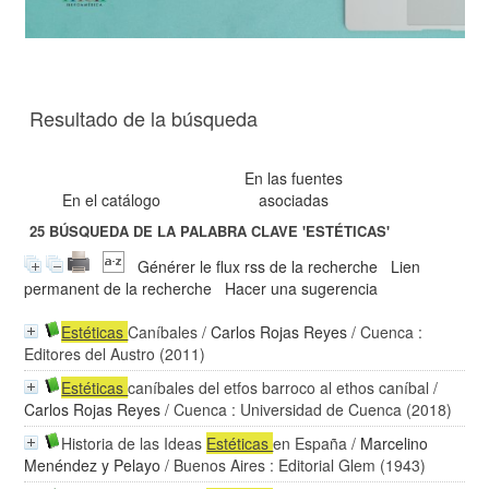
Resultado de la búsqueda
En las fuentes
En el catálogo
asociadas
25
BÚSQUEDA DE LA PALABRA CLAVE
'ESTÉTICAS'
Générer le flux rss de la recherche
Lien
permanent de la recherche
Hacer una sugerencia
Estéticas
Caníbales
/
Carlos Rojas Reyes
/ Cuenca :
Editores del Austro (2011)
Estéticas
caníbales del etfos barroco al ethos caníbal
/
Carlos Rojas Reyes
/ Cuenca : Universidad de Cuenca (2018)
Historia de las Ideas
Estéticas
en España
/
Marcelino
Menéndez y Pelayo
/ Buenos Aires : Editorial Glem (1943)